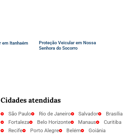
Proteção Veicular em Nossa
r em Itanhaém
Senhora do Socorro
Cidades atendidas
São Paulo
Rio de Janeiro
Salvador
Brasília
Fortaleza
Belo Horizonte
Manaus
Curitiba
Recife
Porto Alegre
Belém
Goiânia