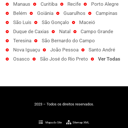
Manaus
Curitiba
Recife
Porto Alegre
Belém
Goiânia
Guarulhos
Campinas
São Luís
São Gonçalo
Maceió
Duque de Caxias
Natal
Campo Grande
Teresina
São Bernardo do Campo
Nova Iguaçu
João Pessoa
Santo André
Osasco
São José do Rio Preto
Ver Todas
2023 – Todos os direitos reservados.
Mapa do Site
Sitemap XML