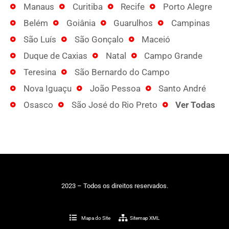
Manaus
Curitiba
Recife
Porto Alegre
Belém
Goiânia
Guarulhos
Campinas
São Luís
São Gonçalo
Maceió
Duque de Caxias
Natal
Campo Grande
Teresina
São Bernardo do Campo
Nova Iguaçu
João Pessoa
Santo André
Osasco
São José do Rio Preto
Ver Todas
2023 – Todos os direitos reservados.
Mapa do Site
Sitemap XML