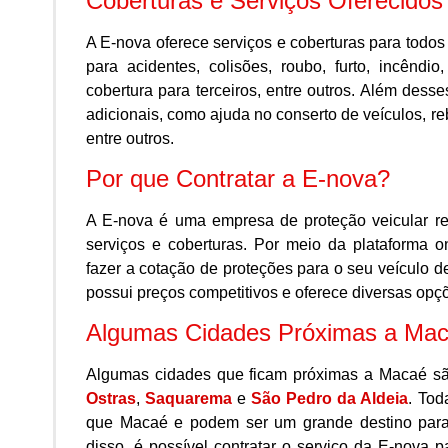
Coberturas e Serviços Oferecidos
A E-nova oferece serviços e coberturas para todos 
para acidentes, colisões, roubo, furto, incêndio
cobertura para terceiros, entre outros. Além desse
adicionais, como ajuda no conserto de veículos, re
entre outros.
Por que Contratar a E-nova?
A E-nova é uma empresa de proteção veicular r
serviços e coberturas. Por meio da plataforma o
fazer a cotação de proteções para o seu veículo d
possui preços competitivos e oferece diversas opçõ
Algumas Cidades Próximas a Ma
Algumas cidades que ficam próximas a Macaé sã
Ostras
,
Saquarema
e
São Pedro da Aldeia
. Tod
que Macaé e podem ser um grande destino para
disso, é possível contratar o serviço da E-nova p