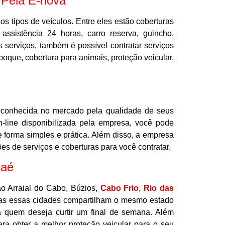
 Pela E-nova
os tipos de veículos. Entre eles estão coberturas
, assistência 24 horas, carro reserva, guincho,
s serviços, também é possível contratar serviços
boque, cobertura para animais, proteção veicular,
econhecida no mercado pela qualidade de seus
n-line disponibilizada pela empresa, você pode
e forma simples e prática. Além disso, a empresa
es de serviços e coberturas para você contratar.
caé
o Arraial do Cabo, Búzios,
Cabo Frio
,
Rio das
as essas cidades compartilham o mesmo estado
 quem deseja curtir um final de semana. Além
ara obter a melhor proteção veicular para o seu