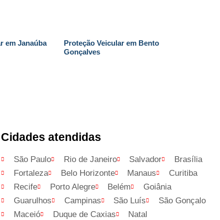
ar em Janaúba
Proteção Veicular em Bento
Gonçalves
Cidades atendidas
São Paulo
Rio de Janeiro
Salvador
Brasília
Fortaleza
Belo Horizonte
Manaus
Curitiba
Recife
Porto Alegre
Belém
Goiânia
Guarulhos
Campinas
São Luís
São Gonçalo
Maceió
Duque de Caxias
Natal