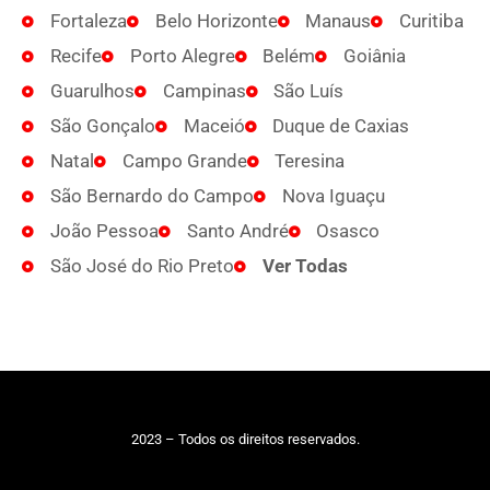
Fortaleza
Belo Horizonte
Manaus
Curitiba
Recife
Porto Alegre
Belém
Goiânia
Guarulhos
Campinas
São Luís
São Gonçalo
Maceió
Duque de Caxias
Natal
Campo Grande
Teresina
São Bernardo do Campo
Nova Iguaçu
João Pessoa
Santo André
Osasco
São José do Rio Preto
Ver Todas
2023 – Todos os direitos reservados.