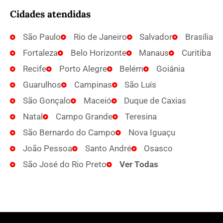
Cidades atendidas
São Paulo
Rio de Janeiro
Salvador
Brasília
Fortaleza
Belo Horizonte
Manaus
Curitiba
Recife
Porto Alegre
Belém
Goiânia
Guarulhos
Campinas
São Luís
São Gonçalo
Maceió
Duque de Caxias
Natal
Campo Grande
Teresina
São Bernardo do Campo
Nova Iguaçu
João Pessoa
Santo André
Osasco
São José do Rio Preto
Ver Todas