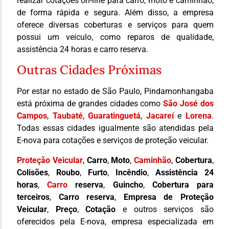
realizar cotações on-line para carro, moto e caminhão,
de forma rápida e segura. Além disso, a empresa
oferece diversas coberturas e serviços para quem
possui um veículo, como reparos de qualidade,
assistência 24 horas e carro reserva.
Outras Cidades Próximas
Por estar no estado de São Paulo, Pindamonhangaba
está próxima de grandes cidades como
São José dos
Campos
,
Taubaté
,
Guaratinguetá
,
Jacareí
e
Lorena
.
Todas essas cidades igualmente são atendidas pela
E-nova para cotações e serviços de proteção veicular.
Proteção Veicular
,
Carro
,
Moto
,
Caminhão
,
Cobertura
,
Colisões
,
Roubo
,
Furto
,
Incêndio
,
Assistência 24
horas
,
Carro
reserva
,
Guincho
,
Cobertura para
terceiros
,
Carro reserva
,
Empresa de Proteção
Veicular
,
Preço
,
Cotação
e outros serviços são
oferecidos pela E-nova, empresa especializada em