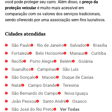
você pode proteger seu carro. Além disso, o
preço da
proteção veicular
é muito mais acessível em
comparação com os valores dos serviços tradicionais,
sendo oferecido por uma associação sem fins lucrativos.
Cidades atendidas
São Paulo
Rio de Janeiro
Salvador
Brasília
Fortaleza
Belo Horizonte
Manaus
Curitiba
Recife
Porto Alegre
Belém
Goiânia
Guarulhos
Campinas
São Luís
São Gonçalo
Maceió
Duque de Caxias
Natal
Campo Grande
Teresina
São Bernardo do Campo
Nova Iguaçu
João Pessoa
Santo André
Osasco
São José do Rio Preto
Ver Todas