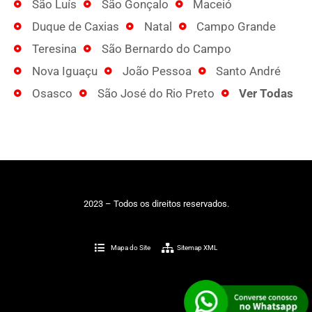
São Luís
São Gonçalo
Maceió
Duque de Caxias
Natal
Campo Grande
Teresina
São Bernardo do Campo
Nova Iguaçu
João Pessoa
Santo André
Osasco
São José do Rio Preto
Ver Todas
2023 – Todos os direitos reservados.
Mapa do Site
Sitemap XML