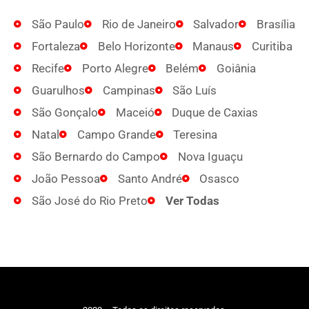
São Paulo
Rio de Janeiro
Salvador
Brasília
Fortaleza
Belo Horizonte
Manaus
Curitiba
Recife
Porto Alegre
Belém
Goiânia
Guarulhos
Campinas
São Luís
São Gonçalo
Maceió
Duque de Caxias
Natal
Campo Grande
Teresina
São Bernardo do Campo
Nova Iguaçu
João Pessoa
Santo André
Osasco
São José do Rio Preto
Ver Todas