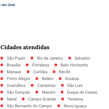
r em Unaí
Cidades atendidas
São Paulo
Rio de Janeiro
Salvador
Brasília
Fortaleza
Belo Horizonte
Manaus
Curitiba
Recife
Porto Alegre
Belém
Goiânia
Guarulhos
Campinas
São Luís
São Gonçalo
Maceió
Duque de Caxias
Natal
Campo Grande
Teresina
São Bernardo do Campo
Nova Iguaçu