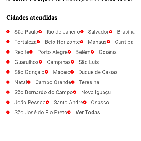
Cidades atendidas
São Paulo
Rio de Janeiro
Salvador
Brasília
Fortaleza
Belo Horizonte
Manaus
Curitiba
Recife
Porto Alegre
Belém
Goiânia
Guarulhos
Campinas
São Luís
São Gonçalo
Maceió
Duque de Caxias
Natal
Campo Grande
Teresina
São Bernardo do Campo
Nova Iguaçu
João Pessoa
Santo André
Osasco
São José do Rio Preto
Ver Todas