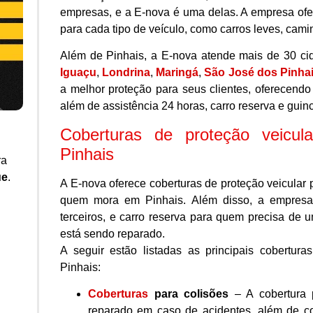
empresas, e a E-nova é uma delas. A empresa ofer
para cada tipo de veículo, como carros leves, cami
Além de Pinhais, a E-nova atende mais de 30 cid
Iguaçu
,
Londrina
,
Maringá
,
São José dos Pinha
a melhor proteção para seus clientes, oferecendo c
além de assistência 24 horas, carro reserva e gui
Coberturas de proteção veicul
Pinhais
ra
ue
.
A E-nova oferece coberturas de proteção veicular 
quem mora em Pinhais. Além disso, a empresa
terceiros, e carro reserva para quem precisa de 
está sendo reparado.
A seguir estão listadas as principais cobertu
Pinhais:
Coberturas
para colisões
– A cobertura p
reparado em caso de acidentes, além de co