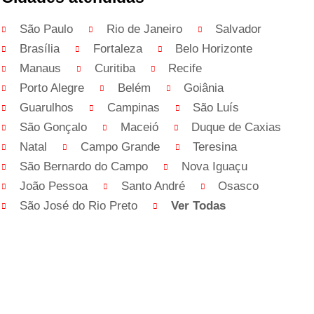
São Paulo
Rio de Janeiro
Salvador
Brasília
Fortaleza
Belo Horizonte
Manaus
Curitiba
Recife
Porto Alegre
Belém
Goiânia
Guarulhos
Campinas
São Luís
São Gonçalo
Maceió
Duque de Caxias
Natal
Campo Grande
Teresina
São Bernardo do Campo
Nova Iguaçu
João Pessoa
Santo André
Osasco
São José do Rio Preto
Ver Todas