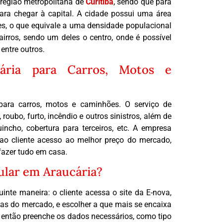
 região metropolitana de
Curitiba
, sendo que para
para chegar à capital. A cidade possui uma área
es, o que equivale a uma densidade populacional
irros, sendo um deles o centro, onde é possível
entre outros.
ária para Carros, Motos e
 para carros, motos e caminhões. O serviço de
 roubo, furto, incêndio e outros sinistros, além de
uincho, cobertura para terceiros, etc. A empresa
 ao cliente acesso ao melhor preço do mercado,
fazer tudo em casa.
ular em Araucária?
inte maneira: o cliente acessa o site da E-nova,
as do mercado, e escolher a que mais se encaixa
te então preenche os dados necessários, como tipo