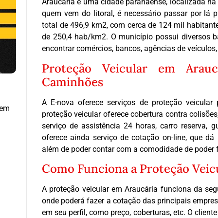
Araucária é uma cidade paranaense, localizada na
quem vem do litoral, é necessário passar por lá 
total de 496,9 km2, com cerca de 124 mil habitant
de 250,4 hab/km2. O município possui diversos ba
encontrar comércios, bancos, agências de veículos, 
Proteção Veicular em Arauc
Caminhões
A E-nova oferece serviços de proteção veicular
 em
proteção veicular oferece cobertura contra colisões,
serviço de assistência 24 horas, carro reserva, g
oferece ainda serviço de cotação on-line, que dá
além de poder contar com a comodidade de poder 
Como Funciona a Proteção Veic
A proteção veicular em Araucária funciona da segu
onde poderá fazer a cotação das principais empres
em seu perfil, como preço, coberturas, etc. O clien