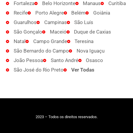
Fortaleza
Belo Horizonte
Manaus
Curitiba
Recife
Porto Alegre
Belém
Goiânia
Guarulhos
Campinas
São Luís
São Gonçalo
Maceió
Duque de Caxias
Natal
Campo Grande
Teresina
São Bernardo do Campo
Nova Iguaçu
João Pessoa
Santo André
Osasco
São José do Rio Preto
Ver Todas
2023 – Todos os direitos reservados.