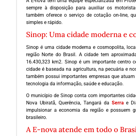
A E-nova tem uma equipe especializada em Proteçã
sempre à disposição para auxiliar os motoris
também oferece o serviço de cotação on-line, q
simples e rápido.
Sinop: Uma cidade moderna e c
Sinop é uma cidade moderna e cosmopolita, local
região Norte do Brasil. A cidade tem aproxima
16.430,323 km2. Sinop é um importante centro co
cidade é baseada na agricultura, na pecuária e nos
também possui importantes empresas que atuam no
tecnologia da informação, saúde e educação.
O município de Sinop conta com importantes cid
Nova Ubiratã, Querência, Tangará da
Serra
e Dia
impulsionar a economia da região e possuem gr
brasileiro.
A E-nova atende em todo o Brasi