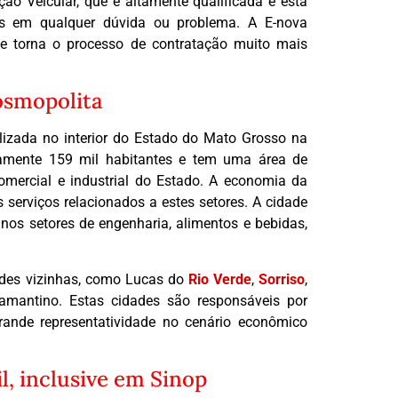
o Veicular, que é altamente qualificada e está
tas em qualquer dúvida ou problema. A E-nova
ue torna o processo de contratação muito mais
osmopolita
izada no interior do Estado do Mato Grosso na
damente 159 mil habitantes e tem uma área de
mercial e industrial do Estado. A economia da
 serviços relacionados a estes setores. A cidade
s setores de engenharia, alimentos e bebidas,
ades vizinhas, como Lucas do
Rio Verde
,
Sorriso
,
mantino. Estas cidades são responsáveis por
ande representatividade no cenário econômico
l, inclusive em Sinop