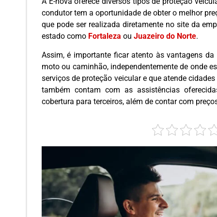
A E-nova oferece diversos tipos de proteção veicul
condutor tem a oportunidade de obter o melhor pr
que pode ser realizada diretamente no site da em
estado como
Fortaleza
ou
Juazeiro do Norte
.
Assim, é importante ficar atento às vantagens da p
moto ou caminhão, independentemente de onde est
serviços de proteção veicular e que atende cidades 
também contam com as assistências oferecidas
cobertura para terceiros, além de contar com preços