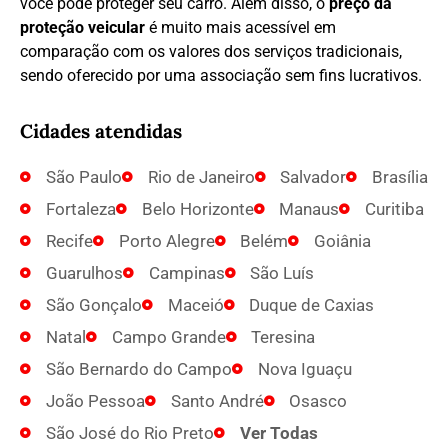
você pode proteger seu carro. Além disso, o
preço da
proteção veicular
é muito mais acessível em
comparação com os valores dos serviços tradicionais,
sendo oferecido por uma associação sem fins lucrativos.
Cidades atendidas
São Paulo
Rio de Janeiro
Salvador
Brasília
Fortaleza
Belo Horizonte
Manaus
Curitiba
Recife
Porto Alegre
Belém
Goiânia
Guarulhos
Campinas
São Luís
São Gonçalo
Maceió
Duque de Caxias
Natal
Campo Grande
Teresina
São Bernardo do Campo
Nova Iguaçu
João Pessoa
Santo André
Osasco
São José do Rio Preto
Ver Todas